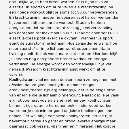
natuurlijke wijze heel breed worden. Er is bijna niks zo
effectief in sporten om af te vallen als krachttraining, na
een goede workout blijft je soms tot 36 uur vetverbranden.
Bij krachttraining moeten je spieren veel harder werken dan
bijvoorbeeld bij een cardio workout. Studies hebben
aangetoond dat na een krachttraining je vetverbranding
kan doorgaan tot maximaal 36 uur . Dit komt door het EPOC
effect (excess post-exercise oxygen). Wanneer je sport,
stijgt de zuurstof in je lichaam. Hoe zwaarder je traint, hoe
meer zuurstof er in je lichaam wordt opgenomen. Na je
training daalt dit ook weer, maar niet meteen. Hierdoor blijft
je lichaam nog een periode harder werken en energie
verbruiken. De energie wordt dan voornamelijk uit je vet
gehaald. (
Waarom krachttraining juist werkt om af te
vallen.).
Koolhydraten:
veel mensen denken zodra ze beginnen met
afvallen dat ze geen koolhydraten meer mogen
eten.Koolhydraten zijn erg belangrijk, het is de enige bron
van energie die je lichaam binnenkrijgt. Naast dat je je vaak
erg futloos gaat voelen als je niet genoeg koolhydraten
binnen krijgt, gaan je hersenen ook minder goed werken
waardoor je ook minder goed de juiste beslissingen kan
nemen. Eet wel altijd complexe koolhydraten: bruine rijst,
havermout, tarwe en gerst en brood leveren energie maar
daarnaast ook vezels, vitaminen en mineralen. Het kost je