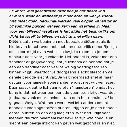
Er wordt veel geschreven over hoe je het beste kan
afvallen, waar en wanneer je moet eten en wat je vooral
niet moet doen. Natuurlijk werken veel dingen wel en zit er
bij sommige punten wel een kern van waarheid in. Maar
voor een blijvend resultaat is het altijd het belangrijks om
dicht bij jezelf te blijven en niet te snel willen gaan.
Diëten:
Laten we beginnen met bepaalde diëten zoals ik
hierboven beschreven heb, het kan natuurlijk super fijn zijn
om in korte tijd even wat kilo’s kwijt te raken als je een
sapkuur doet voor je vakantie. Het nadeel is, zeker met een
sapdieet of gelijkwaardig, dat je lichaam de periode dat je
aan een sapdieet doet veel te weinig voedingsstoffen
binnen krijgt. Waardoor je doorgaans slecht slaapt en de
gehele periode slecht valt. Je valt inderdaad snel af maar
dat zijn voornamelijk spieren, die je juist niet wilt verliezen.
Daarnaast gaat je lichaam je eten “hamsteren” omdat het
bang is dat het weer een periode geen eten krijgt waardoor
je daarna vaak meer aankomt dan er in het sapdieet af is
gegaan. Weight Watchers werkt wel iets anders omdat
bepaalde voedingsstoffen punten krijgen en je een bepaald
aantal punten op een dag mag eten. Wat natuurlijk voor
mensen die zich helemaal niet bewust zijn wat goed is en
slecht een beetje inzicht kan geven wat gezond is en niet.