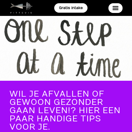
Gratis intake
WIL JE AFVALLEN OF
GEWOON GEZONDER
GAAN LEVEN!? HIER EEN
PAAR HANDIGE TIPS
VOOR JE.