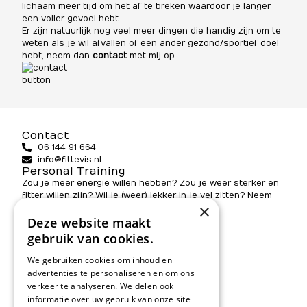
lichaam meer tijd om het af te breken waardoor je langer
een voller gevoel hebt.
Er zijn natuurlijk nog veel meer dingen die handig zijn om te
weten als je wil afvallen of een ander gezond/sportief doel
hebt, neem dan
contac
t
met mij op.
Contact
06 144 91 664
info@fittevis.nl
Personal Training
Zou je meer energie willen hebben? Zou je weer sterker en
fitter willen zijn? Wil je (weer) lekker in je vel zitten? Neem
×
contact met ons op!
Adres
Deze website maakt
Omgeving Haarlem, Amsterdam en Utrecht
gebruik van cookies.
KvK 73829129
We gebruiken cookies om inhoud en
Informatie
advertenties te personaliseren en om ons
Programma’s
verkeer te analyseren. We delen ook
informatie over uw gebruik van onze site
Methode