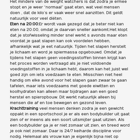
Het mindere van de weight watchers is dat zodra je ermee
stopt en je weer “normaal” gaat eten, wat veel mensen
doen , dat de kilo’s er vaak weer snel aanzitten. Dit geldt
natuurlijk voor veel diëten.
Eten na 20:00:
Er wordt vaak gezegd dat je beter niet kan
eten na 20.00, omdat je daarvan sneller aankomt.Het klopt
dat je stofwisseling minder snel werkt s avonds maar eten
voordat je gaat slapen kan ook voordelen hebben,
afhankelijk wat je eet natuurlijk. Tijden het slapen herstelt
je lichaam en word je spiermassa opgebouwd. Omdat je
tijdens het slapen geen voedingsstoffen binnen krijgt kan
het proces worden vertraagd als je niet voldoende
voedingstoffen in je lichaam hebt, daarom kan het juist wel
goed zijn om iets voedzaam te eten. Misschien niet heel
handig om elke avond voor het slapen gaan zwaar te gaan
tafelen, maar iets voedzaams met goede eiwitten en
koolhydraten kan alleen maar bijdragen aan een goed
herstel en spieropbouw. Dit werkt natuurlijk alleen bij
mensen die af en toe bewegen en gezond leven.
Krachttraining
veel mensen denken zodra je een gewicht
oppakt in een sportschool je er als een bodybuilder uit gaat
zien of er ineens als een soort uitsmijter gaat uitzien. Als
een bodybuilder ga je er niet zomaar uit zien, en breed word
je ook niet zomaar. Daar is 24/7 keiharde discipline voor
nodig. Helemaal als vrouw kan je eigenlijk bijna niet op