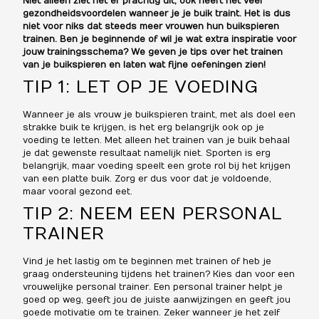
Niet alleen ziet het er prachtig uit, ook heeft het veel
gezondheidsvoordelen wanneer je je buik traint. Het is dus
niet voor niks dat steeds meer vrouwen hun buikspieren
trainen. Ben je beginnende of wil je wat extra inspiratie voor
jouw trainingsschema? We geven je tips over het trainen
van je buikspieren en laten wat fijne oefeningen zien!
TIP 1: LET OP JE VOEDING
Wanneer je als vrouw je buikspieren traint, met als doel een
strakke buik te krijgen, is het erg belangrijk ook op je
voeding te letten. Met alleen het trainen van je buik behaal
je dat gewenste resultaat namelijk niet.
Sporten
is erg
belangrijk, maar voeding speelt een grote rol bij het krijgen
van een platte buik. Zorg er dus voor dat je voldoende,
maar vooral gezond eet.
TIP 2: NEEM EEN PERSONAL
TRAINER
Vind je het lastig om te beginnen met trainen of heb je
graag ondersteuning tijdens het trainen? Kies dan voor een
vrouwelijke personal trainer
. Een personal trainer helpt je
goed op weg, geeft jou de juiste aanwijzingen en geeft jou
goede motivatie om te trainen. Zeker wanneer je het zelf