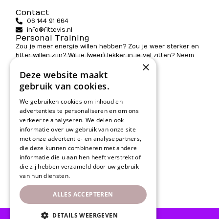
Contact
06 144 91 664
info@fittevis.nl
Personal Training
Zou je meer energie willen hebben? Zou je weer sterker en
fitter willen zijn? Wil je (weer) lekker in je vel zitten? Neem
×
contact met ons op!
Adres
Deze website maakt
Omgeving Haarlem, Amsterdam en Utrecht
gebruik van cookies.
KvK 73829129
We gebruiken cookies om inhoud en
Informatie
advertenties te personaliseren en om ons
Programma’s
verkeer te analyseren. We delen ook
informatie over uw gebruik van onze site
Methode
met onze advertentie- en analysepartners,
Reviews
die deze kunnen combineren met andere
informatie die u aan hen heeft verstrekt of
Werken bij
die zij hebben verzameld door uw gebruik
Reset programma
van hun diensten.
Over Fittevis
ALLES ACCEPTEREN
DETAILS WEERGEVEN