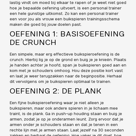
lastig vindt om moed bij elkaar te rapen of je weet niet goed
hoe je bepaalde oefening uitvoert, is een personal trainer
een hele gunstige uitkomst. Zo kan een personal trainer
een voor jou als vrouw een buikspieren trainingsschema
maken die goed bij jouw doelen past.
OEFENING 1: BASISOEFENING
DE CRUNCH
Een simpele, maar erg effectieve buikspieroefening is de
crunch. Hierbij lig je op de grond en buig je je knieën. Plaats
je handen achter je hoofd, span je buikspieren goed aan en
kom met je schouders omhoog. Hou deze positie kort vast
en laat je weer terugzakken naar de beginpositie. Herhaal
dit vervolgens om je buikspieren optimaal te trainen.
OEFENING 2: DE PLANK
Een fijne buikspieroefening waar je niet alleen je
buikspieren, maar ook andere spieren in je lichaam mee
traint, is de plank. Ga in push-up houding staan en buig je
armen, zodat je op je onderarmen leunt. Zorg ervoor dat je
armen onder je schouders staan en dat je tenen in een
rechte lijn met je armen staan. Laat jezelf na 30 seconden
zakken en herhaal de oefening. Hoe vaker je dit doet, hoe