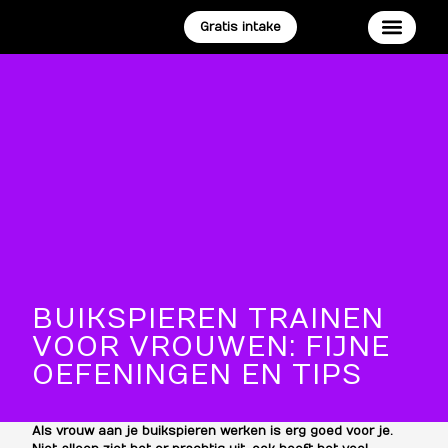
Gratis intake
RESET PR
BUIKSPIEREN TRAINEN
VOOR VROUWEN: FIJNE
OEFENINGEN EN TIPS
Als vrouw aan je buikspieren werken is erg goed voor je.