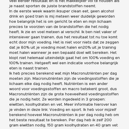
veel eerder resultaat en is het makkelijker vol te houden als
je naast sporten de juiste brandstoffen neemt.
In de eerste week waarin ik super clean eet, geen alcohol
drink en goed train is mij meteen weer duidelijk geworden
hoe belangrijk het is om gericht te eten en mijn lichaam
precies te voorzien van de brandstoffen die het nodig
heeft. Ik zie en voel meteen al verschil. Ik ben niet vaker of
intensiever gaan trainen, dus het resultaat tot nu toe komt
echt door mijn voeding. Het is niet voor niets dat ze zeggen
dat je 80% uit je voeding moet halen en 20% uit je training
moet halen wanneer je een bepaald doel wilt bereiken. Het
klopt niet helemaal uiteindelijk gaat het om 100% voeding en
100% trainen. Het geeft wel een indicatie voor hoe belangrijk
eten is naast trainen.
Ik heb precies berekend wat mijn Macronutriënten per dag
moeten zijn. Macronutriënten zijn de voedingsstoffen die je
lichaam elke dag nodig heeft. Nutriënten is een ander
woord voor voedingsstoffen en macro betekent groot, dus
Macronutriënten zijn de grote hoeveelheid voedingsstoffen
die je nodig hebt. Ze worden ingedeeld in 3 groepen:
eiwitten, koolhydraten en vet. Meer informatie hierover kan
je vinden in deze link:
Voeding en sport
. Ik heb voor mijzelf
berekend hoeveel Macronutriënten ik per dag nodig heb om
het beste resultaat te bereiken. Per dag heb ik zelf 200
gram eiwitten nodig, 150 gram koolhydraten en 40 gram vet