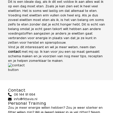
Dit is een ideale dag, als ik dit eet voldoe ik aan alles wat ik
op een dag moet eten. Zoals je kan zien eet ik heel veel
eiwitten. Het is soms wel lastig om dat allemaal te eten.
Voeding met eiwitten erin vullen ook heel erg. Als je dus
zoveel eiwitten moet eten als ik, is het van belang om soms
zelfs te eten zonder dat je echt honger hebt. Dit is echt van
belang omdat je echt geen tekort wilt hebben aan andere
voedingstoffen aangezien je anders je eiwitten gaat
verbranden voor energie in plaats van dat je ze kunt in
zetten voor herstel en spieropbouw.
Vind je dit interessant en wil je meer weten, neem dan
contact
met mij op. Ik kan voor jou een op maat gemaakt
schema maken en je voorzien van nog meer tips, recepten
en je helpen zomerklaar te maken.
Contact
06 144 91 664
info@fittevis.nl
Personal Training
Zou je meer energie willen hebben? Zou je weer sterker en
fitter willen zijn? Wil je (weer) lekker in je vel zitten? Neem