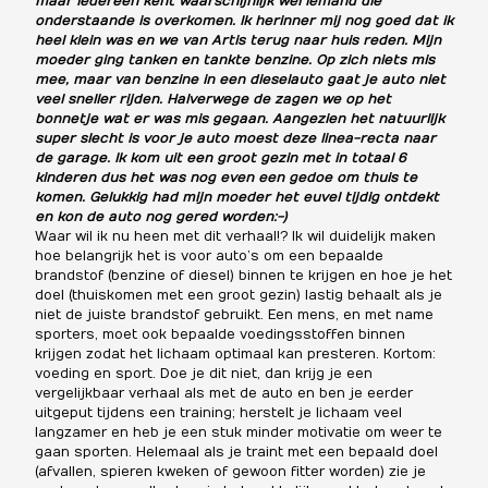
maar iedereen kent waarschijnlijk wel iemand die
onderstaande is overkomen. Ik herinner mij nog goed dat ik
heel klein was en we van Artis terug naar huis reden. Mijn
moeder ging tanken en tankte benzine. Op zich niets mis
mee, maar van benzine in een dieselauto gaat je auto niet
veel sneller rijden. Halverwege de zagen we op het
bonnetje wat er was mis gegaan. Aangezien het natuurlijk
super slecht is voor je auto moest deze linea-recta naar
de garage. Ik kom uit een groot gezin met in totaal 6
kinderen dus het was nog even een gedoe om thuis te
komen. Gelukkig had mijn moeder het euvel tijdig ontdekt
en kon de auto nog gered worden:-)
Waar wil ik nu heen met dit verhaal!? Ik wil duidelijk maken
hoe belangrijk het is voor auto’s om een bepaalde
brandstof (benzine of diesel) binnen te krijgen en hoe je het
doel (thuiskomen met een groot gezin) lastig behaalt als je
niet de juiste brandstof gebruikt. Een mens, en met name
sporters, moet ook bepaalde voedingsstoffen binnen
krijgen zodat het lichaam optimaal kan presteren. Kortom:
voeding en sport. Doe je dit niet, dan krijg je een
vergelijkbaar verhaal als met de auto en ben je eerder
uitgeput tijdens een training; herstelt je lichaam veel
langzamer en heb je een stuk minder motivatie om weer te
gaan sporten. Helemaal als je traint met een bepaald doel
(afvallen, spieren kweken of gewoon fitter worden) zie je