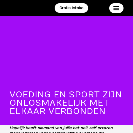
Gratis intake
RESET PR
VOEDING EN SPORT ZIJN
ONLOSMAKELIJK MET
ELKAAR VERBONDEN
Hopelijk heeft niemand van jullie het ooit zelf ervaren