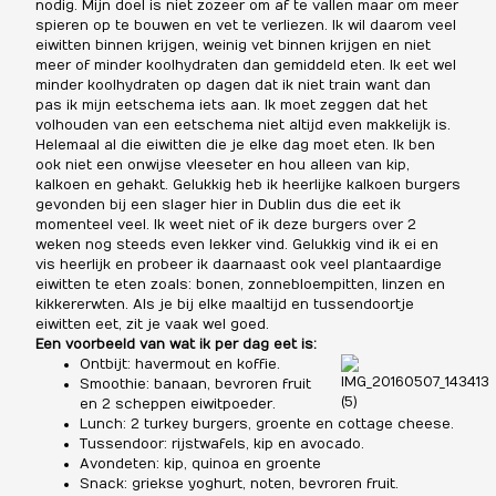
nodig. Mijn doel is niet zozeer om af te vallen maar om meer
spieren op te bouwen en vet te verliezen. Ik wil daarom veel
eiwitten binnen krijgen, weinig vet binnen krijgen en niet
meer of minder koolhydraten dan gemiddeld eten. Ik eet wel
minder koolhydraten op dagen dat ik niet train want dan
pas ik mijn eetschema iets aan. Ik moet zeggen dat het
volhouden van een eetschema niet altijd even makkelijk is.
Helemaal al die eiwitten die je elke dag moet eten. Ik ben
ook niet een onwijse vleeseter en hou alleen van kip,
kalkoen en gehakt. Gelukkig heb ik heerlijke kalkoen burgers
gevonden bij een slager hier in Dublin dus die eet ik
momenteel veel. Ik weet niet of ik deze burgers over 2
weken nog steeds even lekker vind. Gelukkig vind ik ei en
vis heerlijk en probeer ik daarnaast ook veel plantaardige
eiwitten te eten zoals: bonen, zonnebloempitten, linzen en
kikkererwten. Als je bij elke maaltijd en tussendoortje
eiwitten eet, zit je vaak wel goed.
Een voorbeeld van wat ik per dag eet is:
Ontbijt: havermout en koffie.
Smoothie: banaan, bevroren fruit
en 2 scheppen eiwitpoeder.
Lunch: 2 turkey burgers, groente en cottage cheese.
Tussendoor: rijstwafels, kip en avocado.
Avondeten: kip, quinoa en groente
Snack: griekse yoghurt, noten, bevroren fruit.